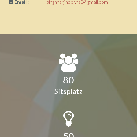
Email :
singhharjinder.hs8@gmail.com
80
Sitsplatz
50