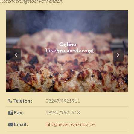
Reservierungstool verwenden.
Telefon :
08247/9925911
Fax :
08247/9925913
Email :
info@new-royal-india.de