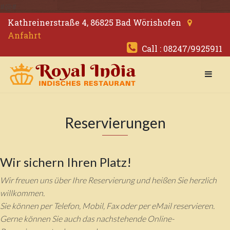
#@#
Kathreinerstraße 4, 86825 Bad Wörishofen
Anfahrt
Call : 08247/9925911
Reservierungen
Wir sichern Ihren Platz!
Wir freuen uns über Ihre Reservierung und heißen Sie herzlich
willkommen.
Sie können per Telefon, Mobil, Fax oder per eMail reservieren.
Gerne können Sie auch das nachstehende Online-